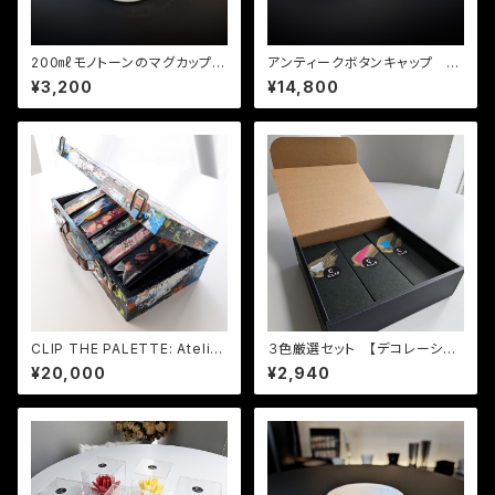
200㎖モノトーンのマグカップ
アンティークボタンキャップ ブ
（Mogwai）
ラック01
¥3,200
¥14,800
CLIP THE PALETTE: Atelier
３色厳選セット 【デコレーショ
Painted Edition
ン チョコレート フロランタ
¥20,000
¥2,940
ン】