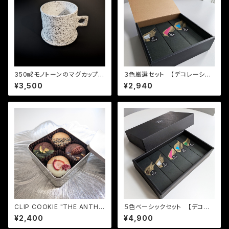
350㎖モノトーンのマグカップ
３色厳選セット 【デコレーショ
（Gimme）
ン チョコレート フロランタ
¥3,500
¥2,940
ン】
CLIP COOKIE "THE ANTHO
５色ベーシックセット 【デコレ
LOGY"（CLIP クッキー "ジ・ア
ーション チョコレート フロラ
¥2,400
¥4,900
ンソロジー"）
ンタン】