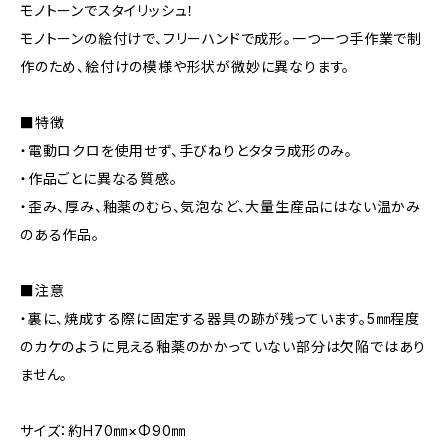
モノトーンでスタイリッシュ！
モノトーンの絵付けで、フリーハンドで成形。一つ一つ手作業で制
作のため、絵付けの模様や形状が微妙に異なります。
■特徴
・電動ロクロを使用せず、手びねりとタタラ成形のみ。
・作品ごとに異なる質感。
・歪み、厚み、釉薬のむら、気泡など、大量生産品にはない温かみ
のある作品。
■注意
・裏に、焼成する際に固定する器具の跡が残っています。5㎜程度
のカケのように見える釉薬のかかっていない部分は欠陥ではあり
ません。
サイズ：約H70㎜×Φ90㎜